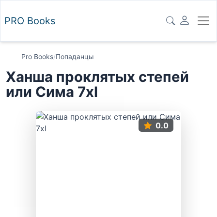
PRO
Books
Pro Books
/
Попаданцы
Ханша проклятых степей
или Сима 7xl
0.0