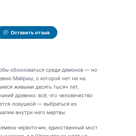
Оставить отзыв
тобы обосноваться среди демонов — но
ревню Майриш, о которой нет ни на
шиеся живыми десять тысяч лет,
аний древних: всё, что человечество
ается ловушкой — выбраться из
малии внутри него мертвы.
семена червоточин, единственный мост
 чужаков, а в Штрангле их ждёт не