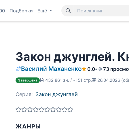
00
Подборки
Ещё
Закон джунглей. Кн
Василий Маханенко
0.0
•
73 просмо
432 861 зн. / ~151 стр.
26.04.2026
(об
Завершена
Серия:
Закон джунглей
ЖАНРЫ