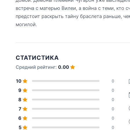
встреча с матерью Вилеи, а война с теми, кто 
предстоит раскрыть тайну браслета раньше, че
могилой.
СТАТИСТИКА
Средний рейтинг:
0.00
10
0
9
0
8
0
7
0
6
0
5
0