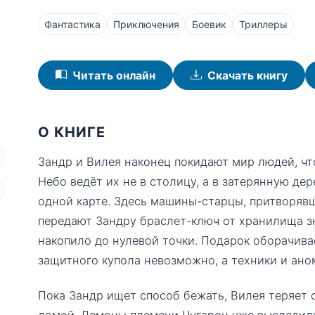
Фантастика
Приключения
Боевик
Триллеры
Читать онлайн
Скачать книгу
О КНИГЕ
Зандр и Вилея наконец покидают мир людей, ч
Небо ведёт их не в столицу, а в затерянную де
одной карте. Здесь машины-старцы, притворяв
передают Зандру браслет-ключ от хранилища зн
накопило до нулевой точки. Подарок оборачив
защитного купола невозможно, а техники и ано
Пока Зандр ищет способ бежать, Вилея теряет 
домой. Демоны племени Чугарон уже выследили