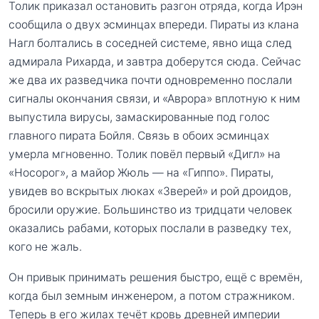
Толик приказал остановить разгон отряда, когда Ирэн
сообщила о двух эсминцах впереди. Пираты из клана
Нагл болтались в соседней системе, явно ища след
адмирала Рихарда, и завтра доберутся сюда. Сейчас
же два их разведчика почти одновременно послали
сигналы окончания связи, и «Аврора» вплотную к ним
выпустила вирусы, замаскированные под голос
главного пирата Бойля. Связь в обоих эсминцах
умерла мгновенно. Толик повёл первый «Дигл» на
«Носорог», а майор Жюль — на «Гиппо». Пираты,
увидев во вскрытых люках «Зверей» и рой дроидов,
бросили оружие. Большинство из тридцати человек
оказались рабами, которых послали в разведку тех,
кого не жаль.
Он привык принимать решения быстро, ещё с времён,
когда был земным инженером, а потом стражником.
Теперь в его жилах течёт кровь древней империи