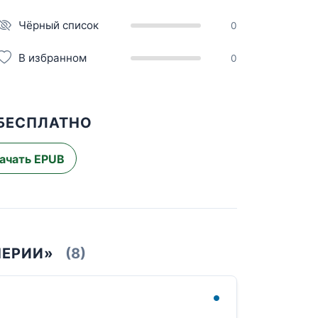
Чёрный список
0
В избранном
0
 БЕСПЛАТНО
ачать EPUB
ПЕРИИ»
(8)