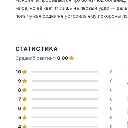
мира, но её хватит лишь на первый удар — даль
пока чужая родня не устроила ему похороны п
СТАТИСТИКА
Средний рейтинг:
0.00
10
0
9
0
8
0
7
0
6
0
5
0
4
0