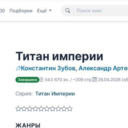
00
Подборки
Ещё
Титан империи
Константин Зубов
,
Александр Арт
543 670 зн. / ~209 стр.
26.04.2026
(об
Завершена
Серия:
Титан Империи
ЖАНРЫ