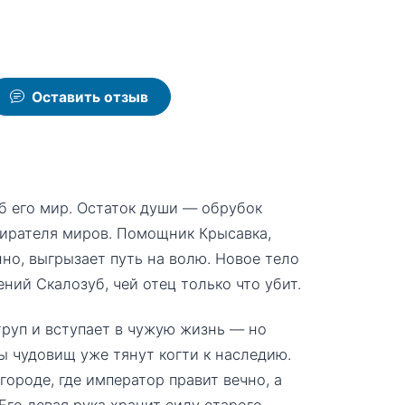
Оставить отзыв
иб его мир. Остаток души — обрубок
жирателя миров. Помощник Крысавка,
но, выгрызает путь на волю. Новое тело
ний Скалозуб, чей отец только что убит.
труп и вступает в чужую жизнь — но
ы чудовищ уже тянут когти к наследию.
ороде, где император правит вечно, а
го левая рука хранит силу старого