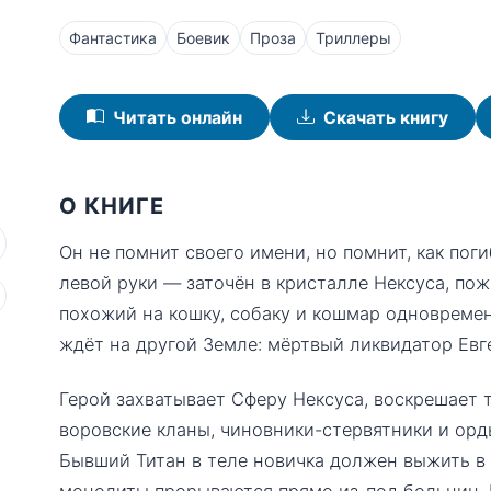
Фантастика
Боевик
Проза
Триллеры
Читать онлайн
Скачать книгу
О КНИГЕ
Он не помнит своего имени, но помнит, как пог
левой руки — заточён в кристалле Нексуса, по
похожий на кошку, собаку и кошмар одновремен
ждёт на другой Земле: мёртвый ликвидатор Евге
Герой захватывает Сферу Нексуса, воскрешает 
воровские кланы, чиновники-стервятники и орд
Бывший Титан в теле новичка должен выжить в г
монолиты прорываются прямо из-под больниц. Е