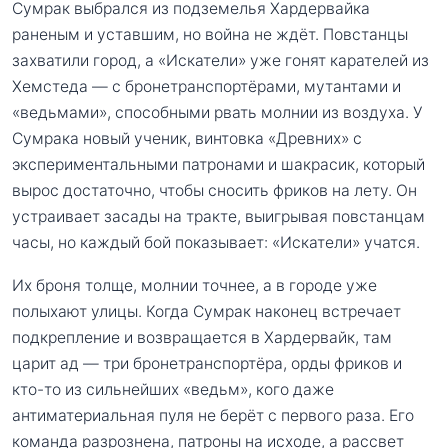
Сумрак выбрался из подземелья Хардервайка
раненым и уставшим, но война не ждёт. Повстанцы
захватили город, а «Искатели» уже гонят карателей из
Хемстеда — с бронетранспортёрами, мутантами и
«ведьмами», способными рвать молнии из воздуха. У
Сумрака новый ученик, винтовка «Древних» с
экспериментальными патронами и шакрасик, который
вырос достаточно, чтобы сносить фриков на лету. Он
устраивает засады на тракте, выигрывая повстанцам
часы, но каждый бой показывает: «Искатели» учатся.
Их броня толще, молнии точнее, а в городе уже
полыхают улицы. Когда Сумрак наконец встречает
подкрепление и возвращается в Хардервайк, там
царит ад — три бронетранспортёра, орды фриков и
кто-то из сильнейших «ведьм», кого даже
антиматериальная пуля не берёт с первого раза. Его
команда разрознена, патроны на исходе, а рассвет