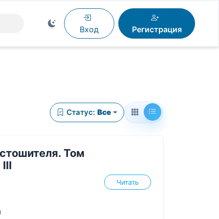
Вход
Регистрация
Статус:
Все
стошителя. Том
III
Читать
0