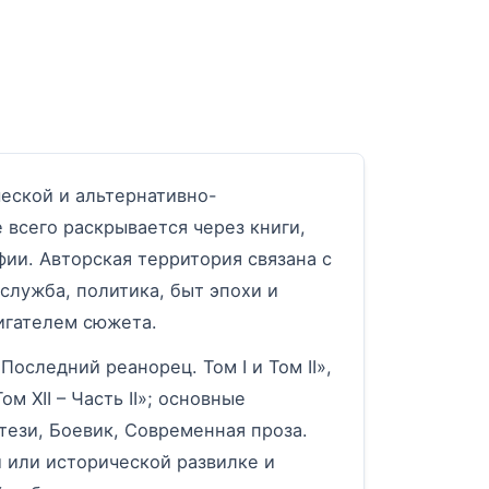
рёд
еской и альтернативно-
 всего раскрывается через книги,
ии. Авторская территория связана с
служба, политика, быт эпохи и
вигателем сюжета.
оследний реанорец. Том I и Том II»,
м XII – Часть II»; основные
ези, Боевик, Современная проза.
 или исторической развилке и