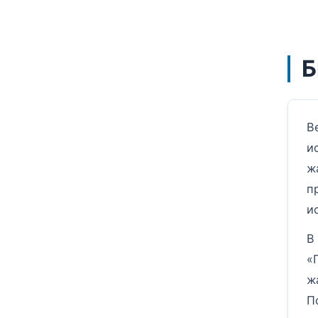
Б
В
и
ж
п
и
В
«
ж
П