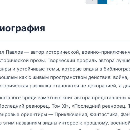
Впе
иография
ел Павлов — автор исторической, военно-приключенч
сторической прозы. Творческий профиль автора лучше
анры и устойчивые темы, которые видны в библиограф
рошлым как с живым пространством действия: война, 
сторическая развилка становятся не декорацией, а д
 каталоге среди заметных книг автора представлены «П
Последний реанорец. Том XI», «Последний реанорец. То
анровые ориентиры — Приключения, Фантастика, Фэнт
о этим названиям видны интерес к прошлому, военной