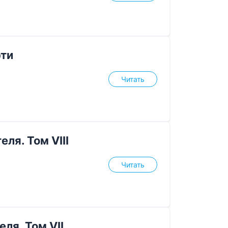
рти
Читать
ля. Том VIII
Читать
ля. Том VII