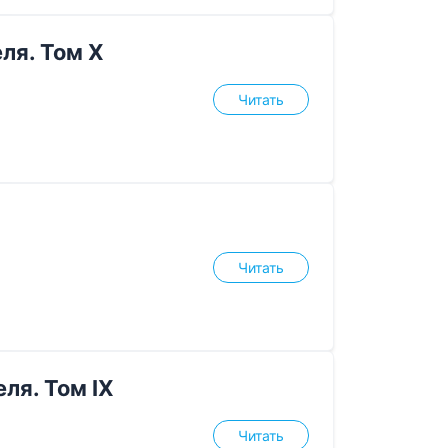
ля. Том X
Читать
Читать
ля. Том IX
Читать