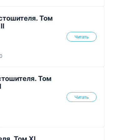
стошителя. Том
II
Читать
0
стошителя. Том
I
Читать
ля. Том XI