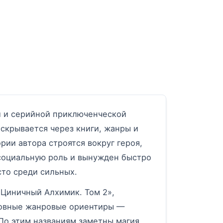
рёд
й и серийной приключенческой
аскрывается через книги, жанры и
ии автора строятся вокруг героя,
 социальную роль и вынужден быстро
сто среди сильных.
«Циничный Алхимик. Том 2»,
новные жанровые ориентиры —
По этим названиям заметны магия,