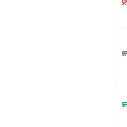
В П
В П
ЗАВ