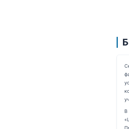
Б
С
ф
у
к
у
В
«
П