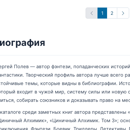
1
2
Впе
иография
ергей Полев — автор фэнтези, попаданческих истори
антастики. Творческий профиль автора лучше всего р
стойчивые темы, которые видны в библиографии. Истор
оторый входит в чужой мир, систему силы или новую
читься, собирать союзников и доказывать право на ме
 каталоге среди заметных книг автора представлены 
Циничный Алхимик», «Циничный Алхимик. Том 3»; ос
риключения, Фэнтези, Боевик, Триллеры, Детективы. 