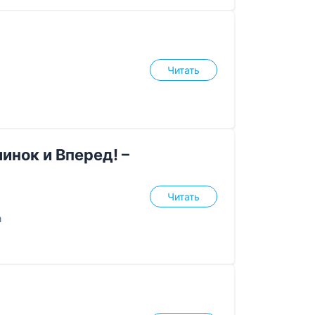
Читать
инок и Вперед! –
Читать
а