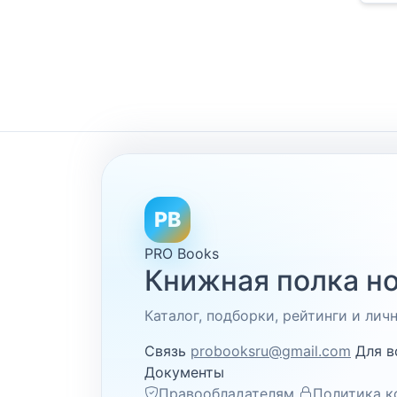
PB
PRO Books
Книжная полка но
Каталог, подборки, рейтинги и ли
Связь
probooksru@gmail.com
Для в
Документы
Правообладателям
Политика к