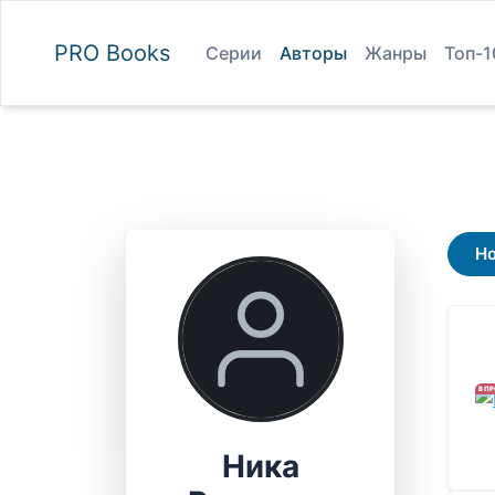
PRO
Books
Серии
Авторы
Жанры
Топ-1
Н
В П
Ника