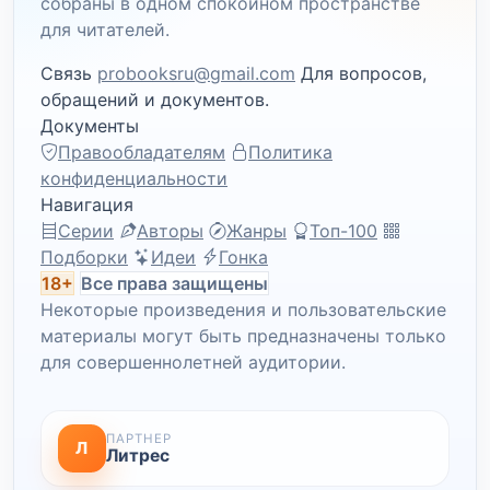
собраны в одном спокойном пространстве
для читателей.
Связь
probooksru@gmail.com
Для вопросов,
обращений и документов.
Документы
Правообладателям
Политика
конфиденциальности
Навигация
Серии
Авторы
Жанры
Топ-100
Подборки
Идеи
Гонка
18+
Все права защищены
Некоторые произведения и пользовательские
материалы могут быть предназначены только
для совершеннолетней аудитории.
ПАРТНЕР
Л
Литрес