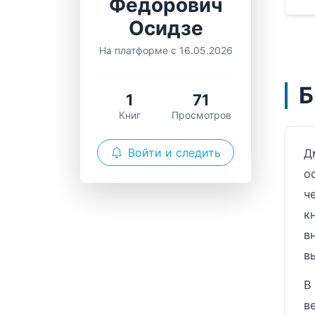
Федорович
Осидзе
На платформе с 16.05.2026
Б
1
71
Книг
Просмотров
Войти и следить
Д
о
ч
к
в
в
В
в