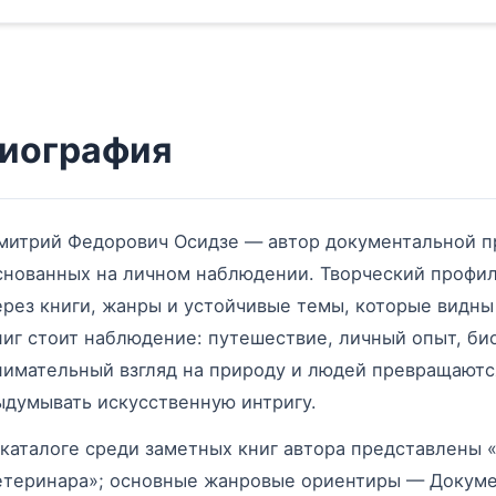
иография
митрий Федорович Осидзе — автор документальной пр
снованных на личном наблюдении. Творческий профил
ерез книги, жанры и устойчивые темы, которые видны
ниг стоит наблюдение: путешествие, личный опыт, би
нимательный взгляд на природу и людей превращаютс
ыдумывать искусственную интригу.
 каталоге среди заметных книг автора представлены 
етеринара»; основные жанровые ориентиры — Докумен