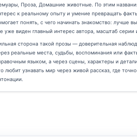
емуары, Проза, Домашние животные. По этим названи
нтерес к реальному опыту и умение превращать факты
омогает понять, с чего начинать знакомство: лучше вы
де уже виден главный интерес автора, масштаб серии 
ильная сторона такой прозы — доверительная наблюд
ерез реальные места, судьбы, воспоминания или факты
правочным языком, а через сцены, характеры и детали
то любит узнавать мир через живой рассказ, где точн
нтонации.