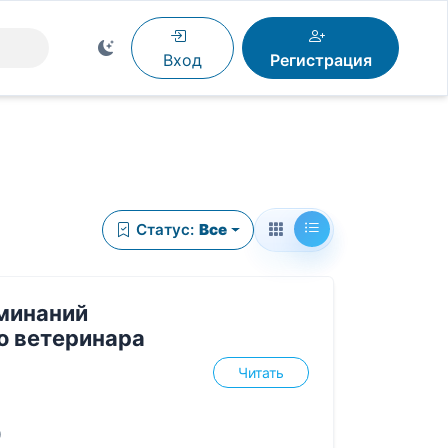
Вход
Регистрация
Статус:
Все
минаний
о ветеринара
Читать
0