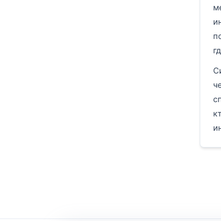
м
и
п
г
С
ч
с
к
и