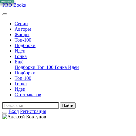
ЗАВЕРШЕНА
ЗАВЕРШЕНА
ЗАВЕРШЕНА
ЗАВЕРШЕНА
ЗАВЕРШЕНА
PRO
Books
Серии
Авторы
Жанры
Топ-100
Подборки
Идеи
Гонка
Ещё
Подборки
Топ-100
Гонка
Идеи
Подборки
Топ-100
Гонка
Идеи
Стол заказов
Найти
Вход
Регистрация