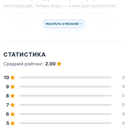
регенерацию, теперь воду — и каждый раз рискует,
что следующее поглощение станет последним.
...
РАСКРЫТЬ ОПИСАНИЕ
СТАТИСТИКА
Средний рейтинг:
2.00
10
0
9
0
8
0
7
0
6
0
5
0