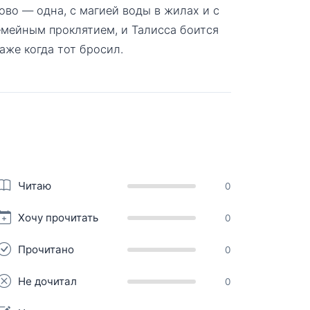
ово — одна, с магией воды в жилах и с
емейным проклятием, и Талисса боится
аже когда тот бросил.
Читаю
0
Хочу прочитать
0
Прочитано
0
Не дочитал
0