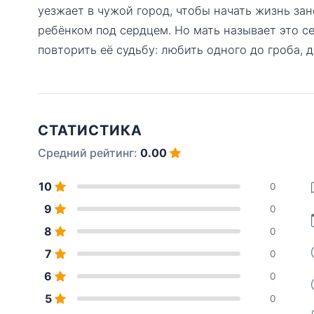
уезжает в чужой город, чтобы начать жизнь зан
ребёнком под сердцем. Но мать называет это с
повторить её судьбу: любить одного до гроба, д
СТАТИСТИКА
Средний рейтинг:
0.00
10
0
9
0
8
0
7
0
6
0
5
0