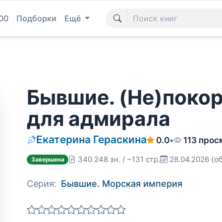
00
Подборки
Ещё
Бывшие. (Не)покор
для адмирала
Екатерина Гераскина
0.0
•
113 прос
340 248 зн. / ~131 стр.
28.04.2026
(о
Завершена
Серия:
Бывшие. Морская империя