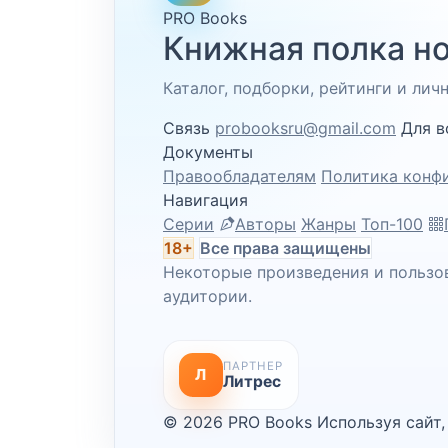
PRO Books
Книжная полка но
Каталог, подборки, рейтинги и ли
Связь
probooksru@gmail.com
Для в
Документы
Правообладателям
Политика конф
Навигация
Серии
Авторы
Жанры
Топ-100
18+
Все права защищены
Некоторые произведения и пользо
аудитории.
ПАРТНЕР
Л
Литрес
© 2026 PRO Books
Используя сайт