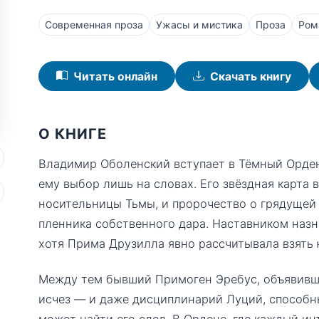
Современная проза
Ужасы и мистика
Проза
Ром
Читать онлайн
Скачать книгу
О КНИГЕ
Владимир Оболенский вступает в Тёмный Орден
ему выбор лишь на словах. Его звёздная карта 
носительницы Тьмы, и пророчество о грядущей
пленника собственного дара. Наставником назн
хотя Прима Друзилла явно рассчитывала взять
Между тем бывший Примоген Эребус, объявивши
исчез — и даже дисциплинарий Луций, способн
может найти его след. В Ордене, где каждый и