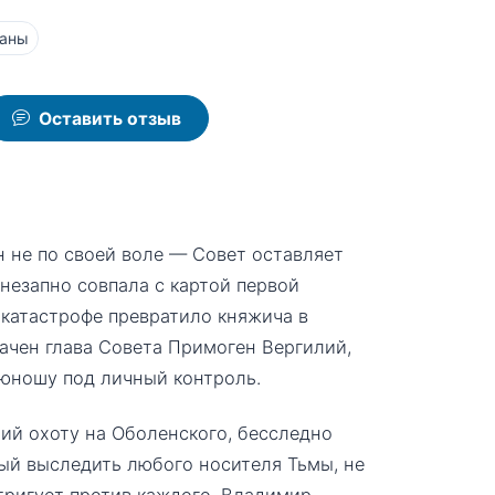
аны
Оставить отзыв
 не по своей воле — Совет оставляет
внезапно совпала с картой первой
 катастрофе превратило княжича в
ачен глава Совета Примоген Вергилий,
 юношу под личный контроль.
й охоту на Оболенского, бесследно
ый выследить любого носителя Тьмы, не
нтригует против каждого, Владимир