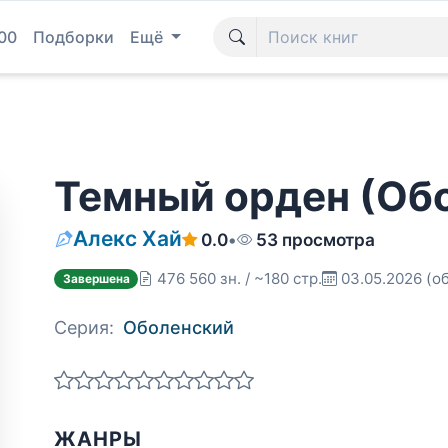
00
Подборки
Ещё
Темный орден (Обо
Алекс Хай
0.0
•
53 просмотра
476 560 зн. / ~180 стр.
03.05.2026
(о
Завершена
Серия:
Оболенский
ЖАНРЫ