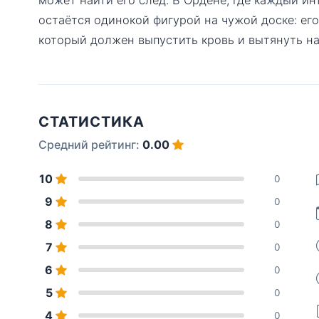
остаётся одинокой фигурой на чужой доске: его
который должен выпустить кровь и вытянуть н
СТАТИСТИКА
Средний рейтинг:
0.00
10
0
9
0
8
0
7
0
6
0
5
0
4
0