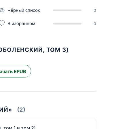
Чёрный список
0
В избранном
0
ОБОЛЕНСКИЙ, ТОМ 3)
ачать EPUB
КИЙ»
(2)
 том 1 и том 2)