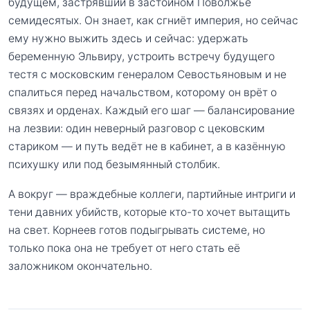
будущем, застрявший в застойном Поволжье
семидесятых. Он знает, как сгниёт империя, но сейчас
ему нужно выжить здесь и сейчас: удержать
беременную Эльвиру, устроить встречу будущего
тестя с московским генералом Севостьяновым и не
спалиться перед начальством, которому он врёт о
связях и орденах. Каждый его шаг — балансирование
на лезвии: один неверный разговор с цековским
стариком — и путь ведёт не в кабинет, а в казённую
психушку или под безымянный столбик.
А вокруг — враждебные коллеги, партийные интриги и
тени давних убийств, которые кто-то хочет вытащить
на свет. Корнеев готов подыгрывать системе, но
только пока она не требует от него стать её
заложником окончательно.