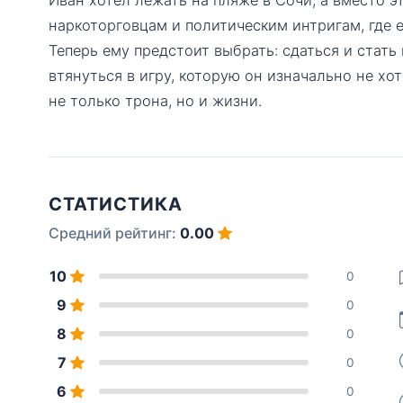
наркоторговцам и политическим интригам, где 
Теперь ему предстоит выбрать: сдаться и стат
втянуться в игру, которую он изначально не хо
не только трона, но и жизни.
СТАТИСТИКА
Средний рейтинг:
0.00
10
0
9
0
8
0
7
0
6
0