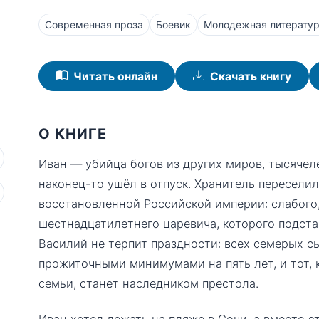
Современная проза
Боевик
Молодежная литерату
Читать онлайн
Скачать книгу
О КНИГЕ
Иван — убийца богов из других миров, тысячел
наконец-то ушёл в отпуск. Хранитель переселил
восстановленной Российской империи: слабого
шестнадцатилетнего царевича, которого подст
Василий не терпит праздности: всех семерых с
прожиточными минимумами на пять лет, и тот,
семьи, станет наследником престола.
Иван хотел лежать на пляже в Сочи, а вместо эт