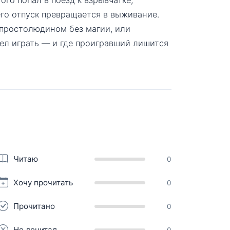
его отпуск превращается в выживание.
ь простолюдином без магии, или
тел играть — и где проигравший лишится
Читаю
0
Хочу прочитать
0
Прочитано
0
Не дочитал
0