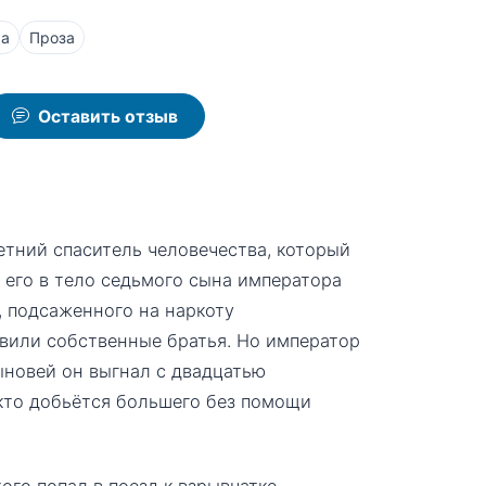
ра
Проза
Оставить отзыв
етний спаситель человечества, который
 его в тело седьмого сына императора
, подсаженного на наркоту
авили собственные братья. Но император
ыновей он выгнал с двадцатью
 кто добьётся большего без помощи
ого попал в поезд к взрывчатке,