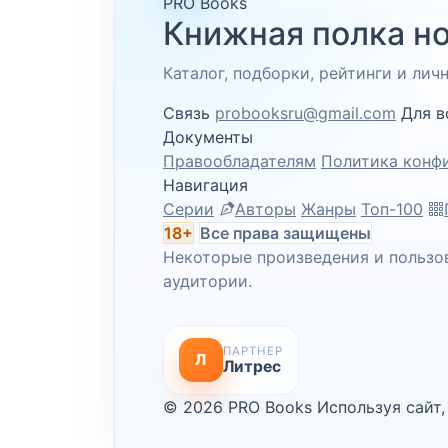
PRO Books
Книжная полка но
Каталог, подборки, рейтинги и ли
Связь
probooksru@gmail.com
Для в
Документы
Правообладателям
Политика конф
Навигация
Серии
Авторы
Жанры
Топ-100
18+
Все права защищены
Некоторые произведения и пользо
аудитории.
ПАРТНЕР
Л
Литрес
© 2026 PRO Books
Используя сайт