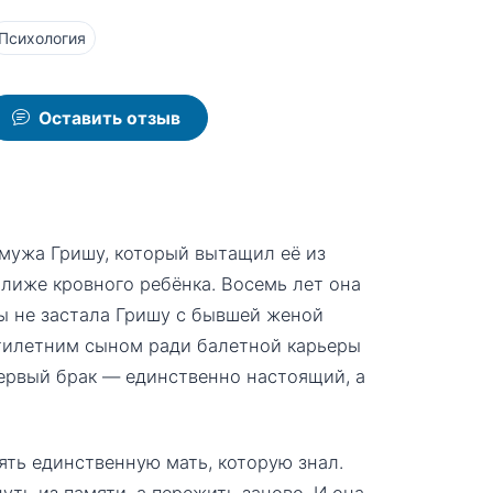
Психология
Оставить отзыв
 мужа Гришу, который вытащил её из
ближе кровного ребёнка. Восемь лет она
ды не застала Гришу с бывшей женой
тилетним сыном ради балетной карьеры
первый брак — единственно настоящий, а
ять единственную мать, которую знал.
ть из памяти, а пережить заново. И она