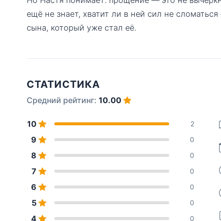
ещё не знает, хватит ли в ней сил не сломаться
сына, который уже стал её.
СТАТИСТИКА
Средний рейтинг:
10.00
10
2
9
0
8
0
7
0
6
0
5
0
4
0