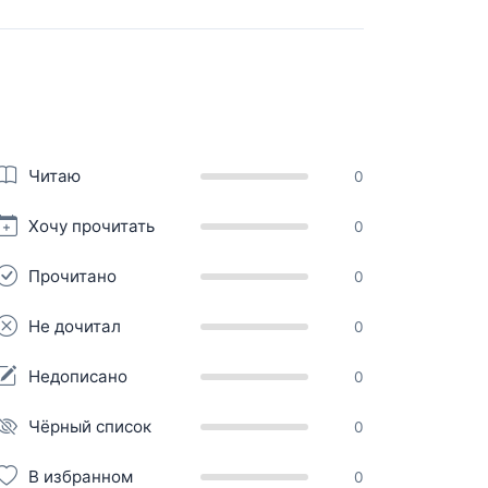
Читаю
0
Хочу прочитать
0
Прочитано
0
Не дочитал
0
Недописано
0
Чёрный список
0
В избранном
0