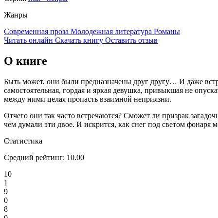
Жанры
Современная проза
Молодежная литература
Романы
Читать онлайн
Скачать книгу
Оставить отзыв
О книге
Быть может, они были предназначены друг другу… И даже встр
самостоятельная, гордая и яркая девушка, привыкшая не опус
между ними целая пропасть взаимной неприязни.
Отчего они так часто встречаются? Сможет ли призрак загадоч
чем думали эти двое. И искрится, как снег под светом фонаря
Статистика
Средний рейтинг:
10.00
10
1
9
0
8
0