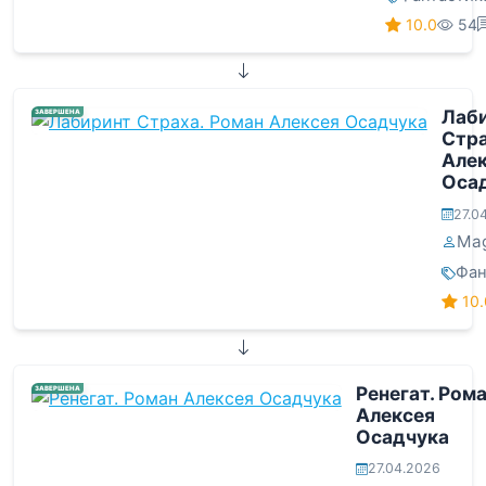
10.0
54
Лаб
ЗАВЕРШЕНА
Стра
Але
Оса
27.0
Ma
Фан
10.
Ренегат. Ром
ЗАВЕРШЕНА
Алексея
Осадчука
27.04.2026