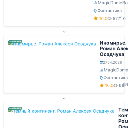
MagicDomeBo
Фантастика
10.0
57
0
Иномирье.
ЗАВЕРШЕНА
Роман Але
Осадчука
27.04.2026
MagicDome
Фантастика
10.0
61
Те
ЗАВЕРШЕНА
кон
Ром
Оса