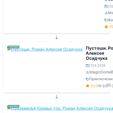
27.
Ma
Фа
10
Пустоши. Р
ЗАВЕРШЕНА
Алексея
Осадчука
27.04.2026
MagicDomeB
Приключени
10.0
61
ЗАВЕРШЕНА