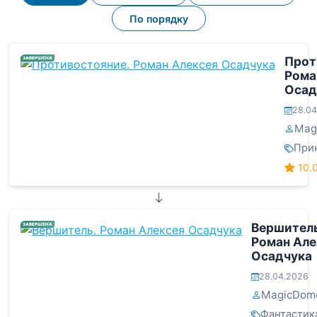
По порядку
Прот
ЗАВЕРШЕНА
Рома
Осад
28.04
Mag
При
10.
Вершитель
ЗАВЕРШЕНА
Роман Але
Осадчука
28.04.2026
MagicDom
Фантастик