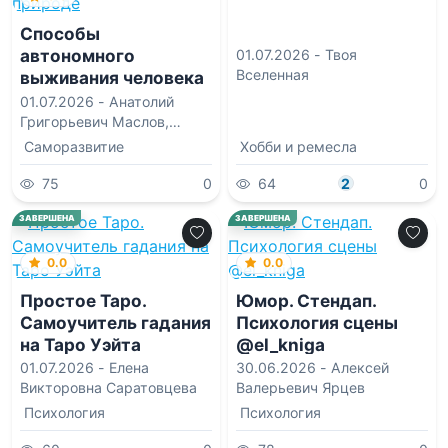
Способы
автономного
01.07.2026 -
Твоя
Вселенная
выживания человека
в природе
01.07.2026 -
Анатолий
Григорьевич Маслов
,
Владимир Николаевич
Саморазвитие
Хобби и ремесла
Латчук
,
Юрий Сергеевич
Константинов
75
0
64
2
0
ЗАВЕРШЕНА
ЗАВЕРШЕНА
0.0
0.0
Простое Таро.
Юмор. Стендап.
Самоучитель гадания
Психология сцены
на Таро Уэйта
@el_kniga
01.07.2026 -
Елена
30.06.2026 -
Алексей
Викторовна Саратовцева
Валерьевич Ярцев
Психология
Психология