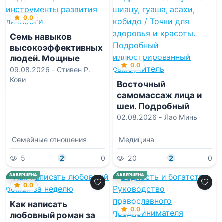
0.0
Семь навыков
высокоэффективных
людей. Мощные
0.0
инструменты
09.08.2026 -
Стивен Р.
развития личности
Кови
Восточный
самомассаж лица и
шеи. Подробный
самоучитель шиацу,
02.08.2026 -
Лао Минь
гуаша, асахи, кобидо
/ Точки для здоровья
Семейные отношения
Медицина
и красоты.
5
2
0
20
2
0
Подробный
иллюстрированный
ЗАВЕРШЕНА
ЗАВЕРШЕНА
самоучитель
0.0
Как написать
0.0
любовный роман за