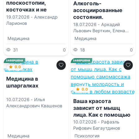
плоскостопии,
Алкоголь-
косточках и не
ассоциированные
только
состояния.
19.07.2026 -
Александр
Ларионов
Руководство для
18.07.2026 -
Аркадий
практических врачей
Львович Верткин
,
Елена
Геннадиевна Силина
Медицина
Медицина
31
0
18
0
ЗАВЕРШЕНА
ЗАВЕРШЕНА
0.0
Медицина в
шпаргалках
0.0
10.07.2026 -
Илья
Ваша красота
Александрович Квашенов
зависит от мышц
лица. Как с помощью
самомассажа
10.07.2026 -
Рафаэль
вернуть молодость и
Рифович Багаутдинов
сияние в любом
Медицина
Психология