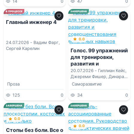
14
0
47
0
0.0
В ПРОЦЕССЕ
ЗАВЕРШЕНА
Главный инженер 4
0.0
24.07.2026 -
Вадим Фарг
,
Сергей Карелин
Голос. 99 упражнений
для тренировки,
развития и
совершенствования
20.07.2026 -
Гиллиан Кейс
,
вокальных навыков
Джереми Фишер
,
Динара
Р. Халикова
Проза
Саморазвитие
125
0
34
0
ЗАВЕРШЕНА
ЗАВЕРШЕНА
0.0
0.0
Стопы без боли. Все о