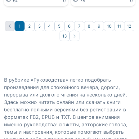
60
0
78
0
1
2
3
4
5
6
7
8
9
10
11
12
13
Вперёд
В рубрике «Руководства» легко подобрать
произведения для спокойного вечера, дороги,
перерыва или долгого чтения на несколько дней.
Здесь можно читать онлайн или скачать книги
бесплатно полными версиями без регистрации в
форматах FB2, EPUB и TXT. В центре внимания
именно руководства: сюжеты, авторские голоса,
темы и настроения, которые помогают выбрать