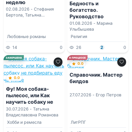
неделю
Бедность и
02.08.2026 -
Стефания
богатство.
Бертола
,
Татьяна
Руководство
Александровна Быстрова
православного
01.08.2026 -
Марина
предпринимателя
Улыбышева
Любовные романы
Религия
14
0
26
2
0
ЗАВЕРШЕНА
В ПРОЦЕССЕ
0.0
Справочник. Мастер
0.0
билдов
Фу! Моя собака-
27.07.2026 -
Егор Петров
пылесос, или Как
научить собаку не
подбирать еду на
30.07.2026 -
Татьяна
улице
Владиславовна Романова
Хобби и ремесла
ЛитРПГ