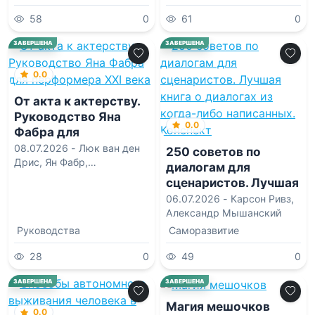
возрасте
58
0
61
0
ЗАВЕРШЕНА
ЗАВЕРШЕНА
0.0
От акта к актерству.
Руководство Яна
0.0
Фабра для
перформера XXI века
08.07.2026 -
Люк ван ден
250 советов по
Дрис
,
Ян Фабр
,
диалогам для
Александра Алексеевна
сценаристов. Лучшая
Яковлева
книга о диалогах из
06.07.2026 -
Карсон Ривз
,
когда-либо
Александр Мышанский
написанных.
Руководства
Саморазвитие
Конспект
28
0
49
0
0.0
ЗАВЕРШЕНА
ЗАВЕРШЕНА
Магия мешочков
0.0