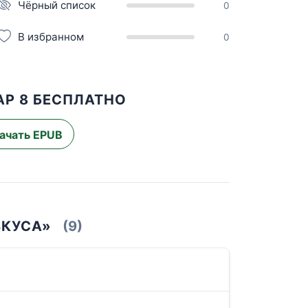
Чёрный список
0
В избранном
0
АР 8 БЕСПЛАТНО
ачать EPUB
ВКУСА»
(9)