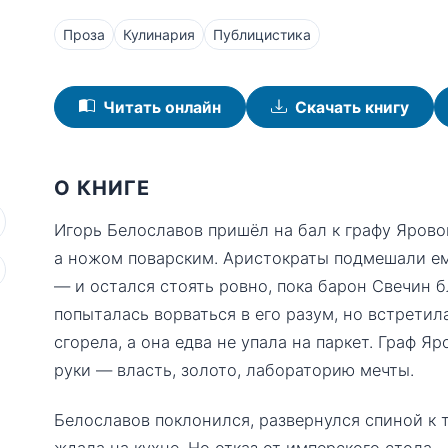
Проза
Кулинария
Публицистика
Читать онлайн
Скачать книгу
О КНИГЕ
Игорь Белославов пришёл на бал к графу Ярово
а ножом поварским. Аристократы подмешали ему
— и остался стоять ровно, пока барон Свечин 
попыталась ворваться в его разум, но встретил
сгорела, а она едва не упала на паркет. Граф 
руки — власть, золото, лабораторию мечты.
Белославов поклонился, развернулся спиной к т
ждала на кухне. Но отказ от имперского стола 