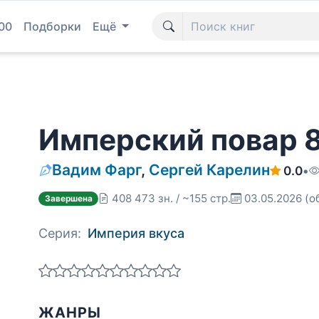
00
Подборки
Ещё
Имперский повар 
Вадим Фарг
,
Сергей Карелин
0.0
•
408 473 зн. / ~155 стр.
03.05.2026
(о
Завершена
Серия:
Империя вкуса
ЖАНРЫ