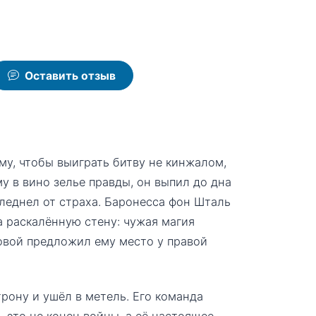
Оставить отзыв
му, чтобы выиграть битву не кинжалом,
 в вино зелье правды, он выпил до дна
бледнел от страха. Баронесса фон Шталь
а раскалённую стену: чужая магия
Яровой предложил ему место у правой
рону и ушёл в метель. Его команда
— это не конец войны, а её настоящее