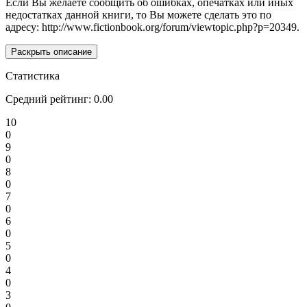
Если Вы желаете сообщить об ошибках, опечатках или иных
недостатках данной книги, то Вы можете сделать это по
адресу: http://www.fictionbook.org/forum/viewtopic.php?p=20349.
Раскрыть описание
Статистика
Средний рейтинг:
0.00
10
0
9
0
8
0
7
0
6
0
5
0
4
0
3