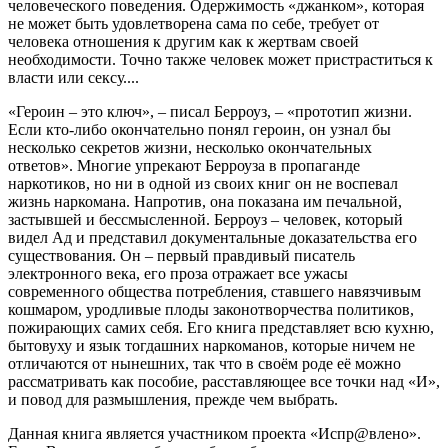
человеческого поведения. Одержимость «джанком», которая
не может быть удовлетворена сама по себе, требует от
человека отношения к другим как к жертвам своей
необходимости. Точно также человек может пристраститься к
власти или сексу.
...
«Героин – это ключ», – писал Берроуз, – «прототип жизни.
Если кто-либо окончательно понял героин, он узнал бы
несколько секретов жизни, несколько окончательных
ответов». Многие упрекают Берроуза в пропаганде
наркотиков, но ни в одной из своих книг он не воспевал
жизнь наркомана. Напротив, она показана им печальной,
застывшей и бессмысленной. Берроуз – человек, который
видел Ад и представил документальные доказательства его
существования. Он – первый правдивый писатель
электронного века, его проза отражает все ужасы
современного общества потребления, ставшего навязчивым
кошмаром, уродливые плоды законотворчества политиков,
пожирающих самих себя. Его книга представляет всю кухню,
бытовуху и язык тогдашних наркоманов, которые ничем не
отличаются от нынешних, так что в своём роде её можно
рассматривать как пособие, расставляющее все точки над «И»,
и повод для размышления, прежде чем выбрать.
Данная книга является участником проекта «Испр@влено».