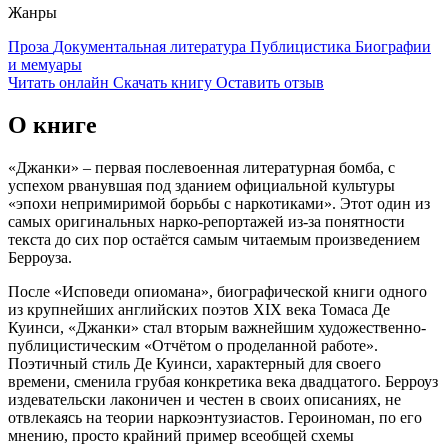
Жанры
Проза
Документальная литература
Публицистика
Биографии
и мемуары
Читать онлайн
Скачать книгу
Оставить отзыв
О книге
«Джанки» – первая послевоенная литературная бомба, с
успехом рванувшая под зданием официальной культуры
«эпохи непримиримой борьбы с наркотиками». Этот один из
самых оригинальных нарко-репортажей из-за понятности
текста до сих пор остаётся самым читаемым произведением
Берроуза.
После «Исповеди опиомана», биографической книги одного
из крупнейших английских поэтов XIX века Томаса Де
Куинси, «Джанки» стал вторым важнейшим художественно-
публицистическим «Отчётом о проделанной работе».
Поэтичный стиль Де Куинси, характерный для своего
времени, сменила грубая конкретика века двадцатого. Берроуз
издевательски лаконичен и честен в своих описаниях, не
отвлекаясь на теории наркоэнтузиастов. Героиноман, по его
мнению, просто крайний пример всеобщей схемы