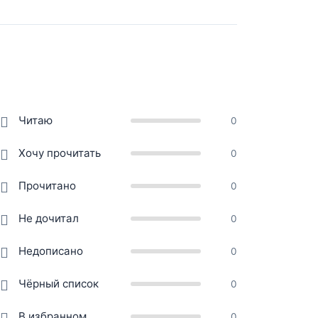
Читаю
0
Хочу прочитать
0
Прочитано
0
Не дочитал
0
Недописано
0
Чёрный список
0
В избранном
0