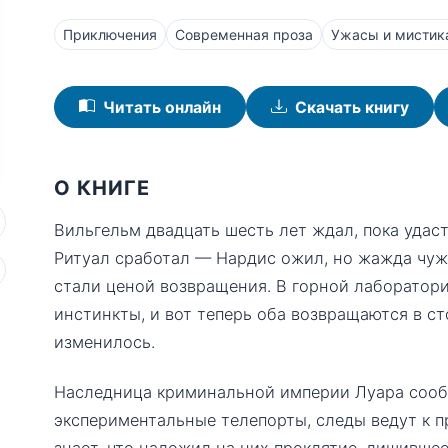
Приключения
Современная проза
Ужасы и мистик
Читать онлайн
Скачать книгу
О КНИГЕ
Вильгельм двадцать шесть лет ждал, пока удас
Ритуал сработал — Нардис ожил, но жажда чужо
стали ценой возвращения. В горной лаборатор
инстинкты, и вот теперь оба возвращаются в сто
изменилось.
Наследница криминальной империи Луара сооб
экспериментальные телепорты, следы ведут к 
знает, что наложил на них проклятие, лишившее