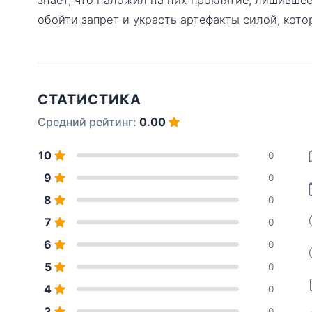
обойти запрет и украсть артефакты силой, кото
СТАТИСТИКА
Средний рейтинг:
0.00
10
0
9
0
8
0
7
0
6
0
5
0
4
0
3
0