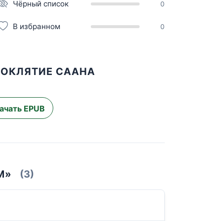
Чёрный список
0
В избранном
0
РОКЛЯТИЕ СААНА
ачать EPUB
М»
(3)