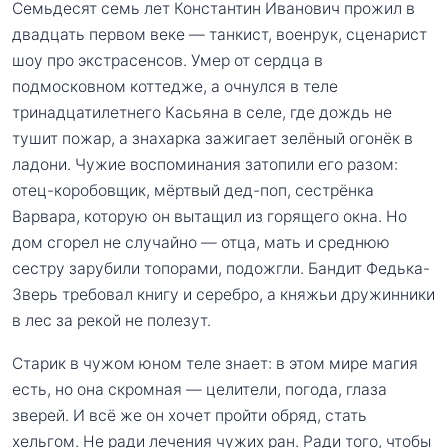
Семьдесят семь лет Константин Иванович прожил в
двадцать первом веке — танкист, военрук, сценарист
шоу про экстрасенсов. Умер от сердца в
подмосковном коттедже, а очнулся в теле
тринадцатилетнего Касьяна в селе, где дождь не
тушит пожар, а знахарка зажигает зелёный огонёк в
ладони. Чужие воспоминания затопили его разом:
отец-коробовщик, мёртвый дед-поп, сестрёнка
Варвара, которую он вытащил из горящего окна. Но
дом сгорел не случайно — отца, мать и среднюю
сестру зарубили топорами, подожгли. Бандит Федька-
Зверь требовал книгу и серебро, а княжьи дружинники
в лес за рекой не полезут.
Старик в чужом юном теле знает: в этом мире магия
есть, но она скромная — целители, погода, глаза
зверей. И всё же он хочет пройти обряд, стать
хельгом. Не ради лечения чужих ран. Ради того, чтобы