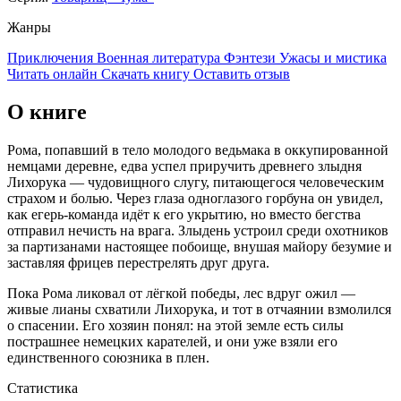
Жанры
Приключения
Военная литература
Фэнтези
Ужасы и мистика
Читать онлайн
Скачать книгу
Оставить отзыв
О книге
Рома, попавший в тело молодого ведьмака в оккупированной
немцами деревне, едва успел приручить древнего злыдня
Лихорука — чудовищного слугу, питающегося человеческим
страхом и болью. Через глаза одноглазого горбуна он увидел,
как егерь-команда идёт к его укрытию, но вместо бегства
отправил нечисть на врага. Злыдень устроил среди охотников
за партизанами настоящее побоище, внушая майору безумие и
заставляя фрицев перестрелять друг друга.
Пока Рома ликовал от лёгкой победы, лес вдруг ожил —
живые лианы схватили Лихорука, и тот в отчаянии взмолился
о спасении. Его хозяин понял: на этой земле есть силы
пострашнее немецких карателей, и они уже взяли его
единственного союзника в плен.
Статистика