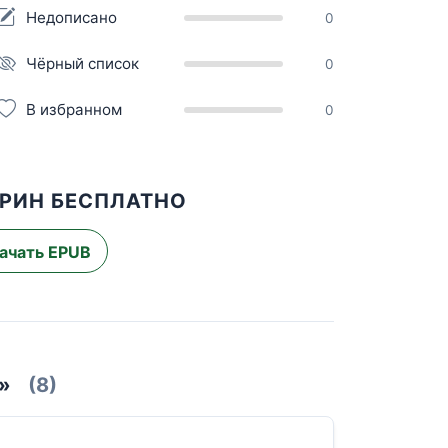
Недописано
0
Чёрный список
0
В избранном
0
АРИН БЕСПЛАТНО
ачать EPUB
»
(8)