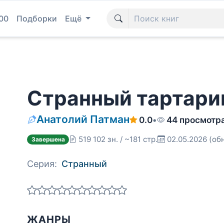
00
Подборки
Ещё
Странный тартари
Анатолий Патман
0.0
•
44 просмотр
519 102 зн. / ~181 стр.
02.05.2026
(обн
Завершена
Серия:
Странный
ЖАНРЫ