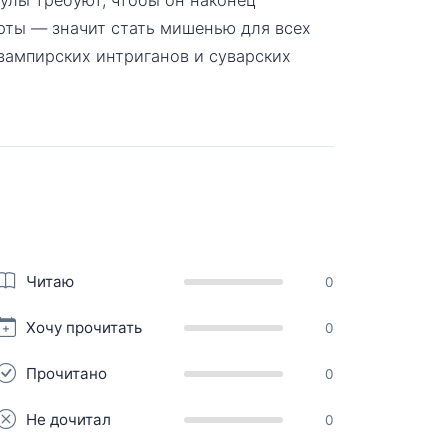
рты — значит стать мишенью для всех
 вампирских интриганов и суварских
Читаю
0
Хочу прочитать
0
Прочитано
0
Не дочитал
0