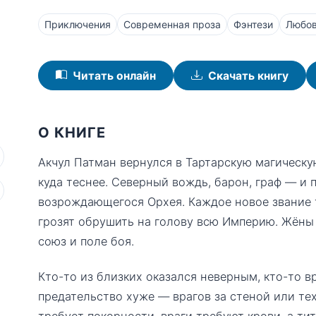
Приключения
Современная проза
Фэнтези
Любов
Читать онлайн
Скачать книгу
О КНИГЕ
Акчул Патман вернулся в Тартарскую магическу
куда теснее. Северный вождь, барон, граф — и
возрождающегося Орхея. Каждое новое звание т
грозят обрушить на голову всю Империю. Жёны
союз и поле боя.
Кто-то из близких оказался неверным, кто-то вр
предательство хуже — врагов за стеной или тех
требует покорности, враги требуют крови, а ти