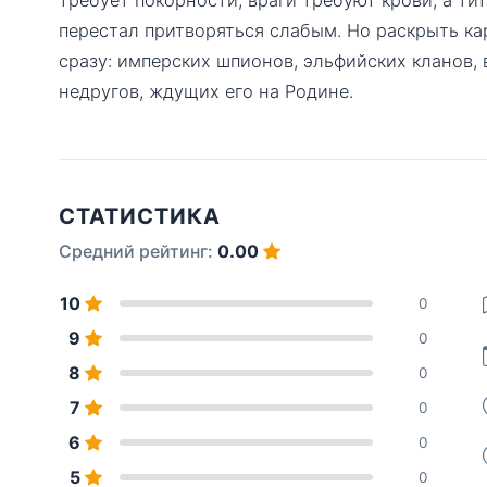
перестал притворяться слабым. Но раскрыть ка
сразу: имперских шпионов, эльфийских кланов,
недругов, ждущих его на Родине.
СТАТИСТИКА
Средний рейтинг:
0.00
10
0
9
0
8
0
7
0
6
0
5
0