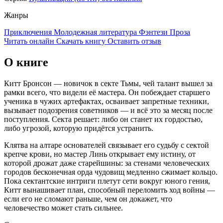
Жанры
Приключения
Молодежная литература
Фэнтези
Проза
Читать онлайн
Скачать книгу
Оставить отзыв
О книге
Китт Бронсон — новичок в секте Тьмы, чей талант вышел за
рамки всего, что видели её мастера. Он побеждает старшего
ученика в чужих артефактах, осваивает запретные техники,
вызывает подозрения советников — и всё это за месяц после
поступления. Секта решает: либо он станет их гордостью,
либо угрозой, которую придётся устранить.
Клятва на алтаре основателей связывает его судьбу с сектой
крепче крови, но мастер Линь открывает ему истину, от
которой дрожат даже старейшины: за стенами человеческих
городов бесконечная орда чудовищ медленно сжимает кольцо.
Пока сектантские интриги плетут сети вокруг юного гения,
Китт вынашивает план, способный переломить ход войны —
если его не сломают раньше, чем он докажет, что
человечество может стать сильнее.