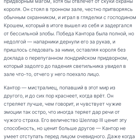
придворным магом, хотя бы отвлечёт от скуки охраны
короля. Он стоял в тронном зале, честно притворяясь
обычным охранником, и играл в гляделки с господином
Крошем, который в итоге вышел из себя и задергался
от бессильной злобы. Победа Кантора была полной, но
недолгой — напарники дернули его за рукав, и
пришлось следовать за ними, оставляя короля без
доклада о перепуганном лондрийском придворном,
который задолго до падения светильника увидел в
зале что-то, отчего у него поехало лицо.
Кантор — мистралиец, попавший в этот мир из
другого, и до сих пор краснеет, когда врёт. Он
стреляет лучше, чем говорит, и чувствует чужие
эмоции так остро, что иногда теряет дар речи от
чужого страха. Его величество Шеллар III ценит эту
способность, но ценит больше другое — Кантор не
умеет отступать перед лицом очевидного. Даже когда