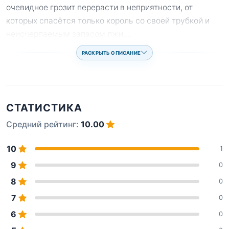
очевидное грозит перерасти в неприятности, от
которых спасётся только король со своей трубкой и
неисчерпаемым запасом лжи.
...
РАСКРЫТЬ ОПИСАНИЕ
СТАТИСТИКА
Средний рейтинг:
10.00
10
1
9
0
8
0
7
0
6
0