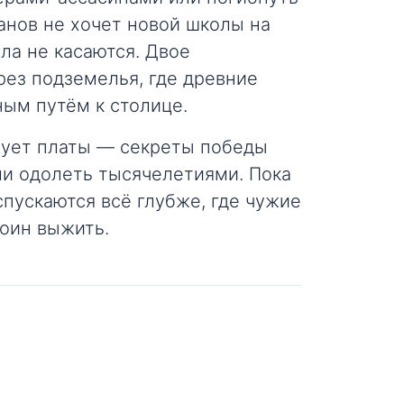
ланов не хочет новой школы на
ла не касаются. Двое
рез подземелья, где древние
ным путём к столице.
бует платы — секреты победы
ли одолеть тысячелетиями. Пока
спускаются всё глубже, где чужие
тоин выжить.