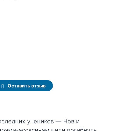
Оставить отзыв
оследних учеников — Нов и
ерами-ассасинами или погибнуть