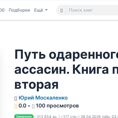
00
Подборки
Ещё
Путь одаренног
ассасин. Книга 
вторая
Юрий Москаленко
0.0
•
100 просмотров
313 654 зн. / ~117 стр.
28.04.2026
(обн. 03
Завершена