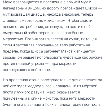
Макс возвращается в поселение с армией муу и
легендарным яйцом, но дорогу преграждает Шисса —
мутировавшая циасша, некогда знакомая, теперь
ставшая смертоносным хищником. Чтобы спасти
племя от истребления, он вынужден вести с ней
смертельный забег через леса, заражённые
мерзостью. Погоня затягивается на сутки, истощая
силы и заставляя прокачанное тело работать на
пределе. Когда Шисса загоняет Макса к эпицентру
заразы, он решает использовать чудовище как оружие
против главной угрозы — ядра мерзости,
поглощающего всё живое.
Но древесная стена расступается не для спасения: за
ней его ждёт медведо-лось, сращенный из мёртвой
плоти и чужого разума. Макс оказывается
приклеенным к спине монстра, пока нити мерзости
бурят в его глазницы и Псих в панике теряет контроль.