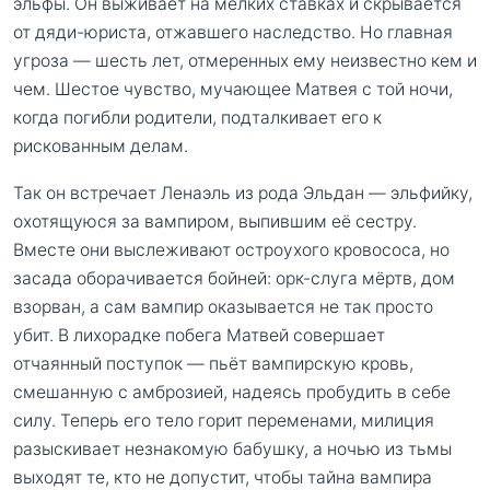
эльфы. Он выживает на мелких ставках и скрывается
от дяди-юриста, отжавшего наследство. Но главная
угроза — шесть лет, отмеренных ему неизвестно кем и
чем. Шестое чувство, мучающее Матвея с той ночи,
когда погибли родители, подталкивает его к
рискованным делам.
Так он встречает Ленаэль из рода Эльдан — эльфийку,
охотящуюся за вампиром, выпившим её сестру.
Вместе они выслеживают остроухого кровососа, но
засада оборачивается бойней: орк-слуга мёртв, дом
взорван, а сам вампир оказывается не так просто
убит. В лихорадке побега Матвей совершает
отчаянный поступок — пьёт вампирскую кровь,
смешанную с амброзией, надеясь пробудить в себе
силу. Теперь его тело горит переменами, милиция
разыскивает незнакомую бабушку, а ночью из тьмы
выходят те, кто не допустит, чтобы тайна вампира