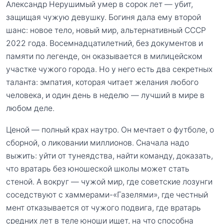
Александр Нерушимый умер в сорок лет — убит,
защищая чужую девушку. Богиня дала ему второй
шанс: новое тело, новый мир, альтернативный СССР
2022 года. Восемнадцатилетний, без документов и
памяти по легенде, он оказывается в милицейском
участке чужого города. Но у него есть два секретных
таланта: эмпатия, которая читает желания любого
человека, и один день в неделю — лучший в мире в
любом деле.
Ценой — полный крах наутро. Он мечтает о футболе, о
сборной, о ликовании миллионов. Сначала надо
выжить: уйти от тунеядства, найти команду, доказать,
что вратарь без юношеской школы может стать
стеной. А вокруг — чужой мир, где советские лозунги
соседствуют с хаммерами-«Газелями», где честный
мент отказывается от чужого подвига, где вратарь
средних лет в теле юноши ищет, на что способна