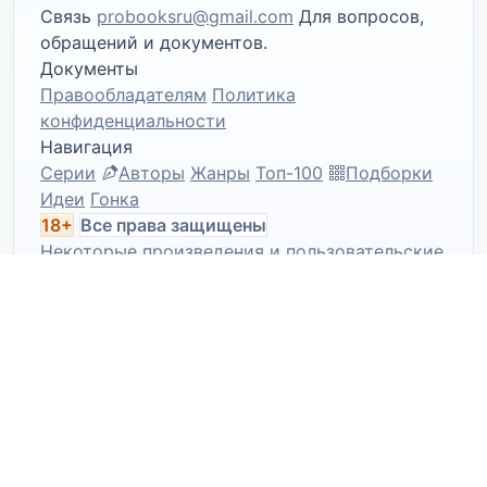
Связь
probooksru@gmail.com
Для вопросов,
обращений и документов.
Документы
Правообладателям
Политика
конфиденциальности
Навигация
Серии
Авторы
Жанры
Топ-100
Подборки
Идеи
Гонка
18+
Все права защищены
Некоторые произведения и пользовательские
материалы могут быть предназначены только
для совершеннолетней аудитории.
ПАРТНЕР
Л
Литрес
© 2026 PRO Books
Используя сайт, вы
подтверждаете наличие материалов с