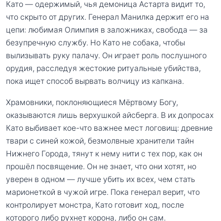
Като — одержимый, чья демоница Астарта видит то,
что скрыто от других. Генерал Манилка держит его на
цепи: любимая Олимпия в заложниках, свобода — за
безупречную службу. Но Като не собака, чтобы
вылизывать руку палачу. Он играет роль послушного
орудия, расследуя жестокие ритуальные убийства,
пока ищет способ вырвать волчицу из капкана.
Храмовники, поклоняющиеся Мёртвому Богу,
оказываются лишь верхушкой айсберга. В их допросах
Като выбивает кое-что важнее мест логовищ: древние
твари с синей кожой, безмолвные хранители тайн
Нижнего Города, тянут к нему нити с тех пор, как он
прошёл посвящение. Он не знает, что они хотят, но
уверен в одном — лучше убить их всех, чем стать
марионеткой в чужой игре. Пока генерал верит, что
контролирует монстра, Като готовит ход, после
которого либо рухнет корона, либо он сам.