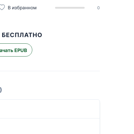
В избранном
0
А БЕСПЛАТНО
ачать EPUB
)