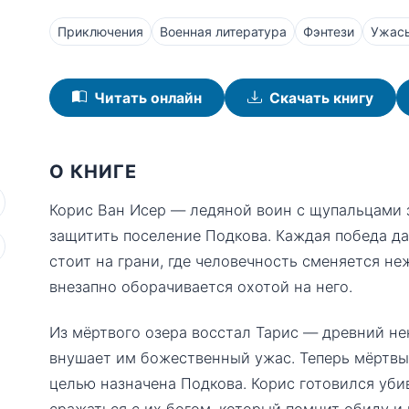
Приключения
Военная литература
Фэнтези
Ужасы
Читать онлайн
Скачать книгу
О КНИГЕ
Корис Ван Исер — ледяной воин с щупальцами 
защитить поселение Подкова. Каждая победа даё
стоит на грани, где человечность сменяется н
внезапно оборачивается охотой на него.
Из мёртвого озера восстал Тарис — древний не
внушает им божественный ужас. Теперь мёртвый
целью назначена Подкова. Корис готовился уби
сражаться с их богом, который помнит обиду и 