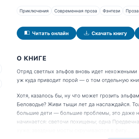
Приключения
Современная проза
Фэнтези
Проза
Читать онлайн
Скачать книгу
О КНИГЕ
Отряд светлых эльфов вновь идет нехожеными п
уж куда приводит порой — о том отдельную кни
Хотя, казалось бы, ну что может грозить эльфа
Беловодье? Живи тыщи лет да наслаждайся. Тол
большие дети — большие проблемы, это даже не
начинается: светочи похищены; одна Предвечн
хуже; звездные мосты скручиваются в фигу…
...