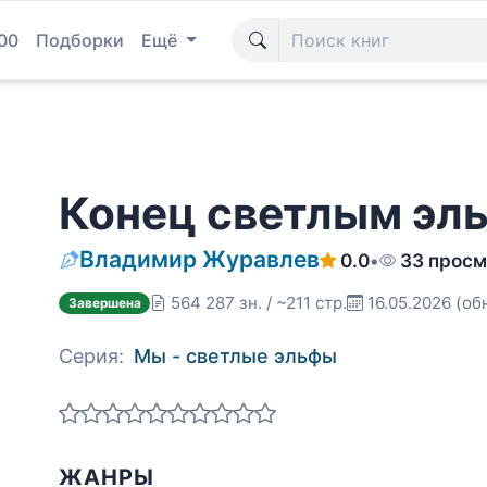
00
Подборки
Ещё
Конец светлым эл
Владимир Журавлев
0.0
•
33 просм
564 287 зн. / ~211 стр.
16.05.2026
(об
Завершена
Серия:
Мы - светлые эльфы
ЖАНРЫ