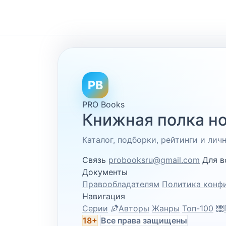
PB
PRO Books
Книжная полка но
Каталог, подборки, рейтинги и ли
Связь
probooksru@gmail.com
Для в
Документы
Правообладателям
Политика конф
Навигация
Серии
Авторы
Жанры
Топ-100
18+
Все права защищены