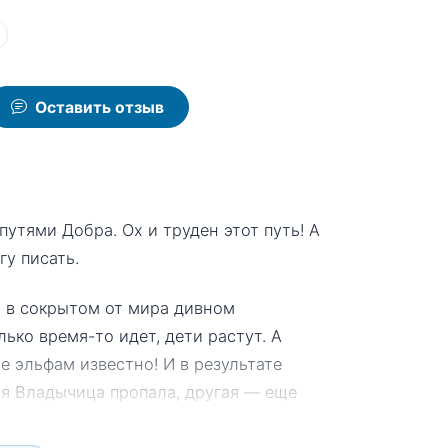
Оставить отзыв
утями Добра. Ох и труден этот путь! А
гу писать.
м в сокрытом от мира дивном
ько время-то идет, дети растут. А
 эльфам известно! И в результате
ая Владычица пропала, другая — еще