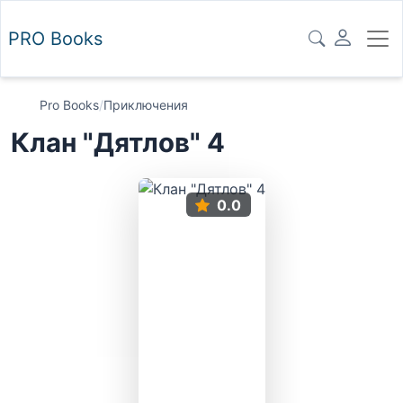
PRO
Books
Pro Books
/
Приключения
Клан "Дятлов" 4
0.0