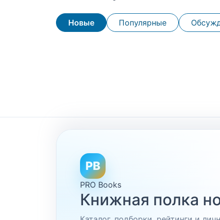
Новые
Популярные
Обсуж
PB
PRO Books
Книжная полка но
Каталог, подборки, рейтинги и ли