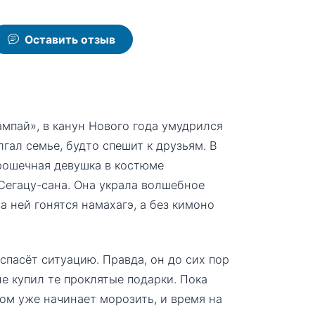
Оставить отзыв
мпай», в канун Нового года умудрился
гал семье, будто спешит к друзьям. В
крошечная девушка в костюме
егацу-сана. Она украла волшебное
за ней гонятся намахагэ, а без кимоно
спасёт ситуацию. Правда, он до сих пор
не купил те проклятые подарки. Пока
ном уже начинает морозить, и время на