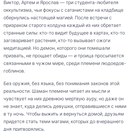
Виктор, Артем и Ярослав — три студента-любителя
оккультизма, чьи фокусы с сатанистами на кладбище
обернулись настоящей магией. После встречи с
призраком старого колдуна каждый из них обретает
странные силы: кто-то видит будущее в картах, кто-то
заговаривает растения, кто-то вызывает ожоги
медитацией. Но демон, которого они помешали
призвать, не прощает обиды — и троица просыпается
связанными в чужом мире, среди племени людоедов-
гоблинов.
Без оружия, без языка, без понимания законов этой
реальности. Шаман племени читает их мысли и
чувствует на них древнюю мертвую ауру, но даже он
не знает, куда делись девушки, отправившиеся с ними
в ту ночь. Чтобы выжить и вернуться домой, друзьям
придется стать теми магами, которых до вчерашнего
дня притворялись.