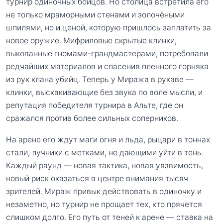
турнир одиночных бойцов. Но столица встретила его
не только мраморными стенами и золочёными
шпилями, но и ценой, которую пришлось заплатить за
новое оружие. Мифриловые скрытые клинки,
выкованные гномами-грандмастерами, потребовали
редчайших материалов и спасения пленного горняка
из рук клана убийц. Теперь у Миража в рукаве —
клинки, выскакивающие без звука по воле мысли, и
репутация победителя турнира в Альте, где он
сражался против более сильных соперников.
На арене его ждут маги огня и льда, рыцари в тоннах
стали, лучники с метками, не дающими уйти в тень.
Каждый раунд — новая тактика, новая уязвимость,
новый риск оказаться в центре внимания тысяч
зрителей. Мираж привык действовать в одиночку и
незаметно, но турнир не прощает тех, кто прячется
слишком долго. Его путь от теней к арене — ставка на