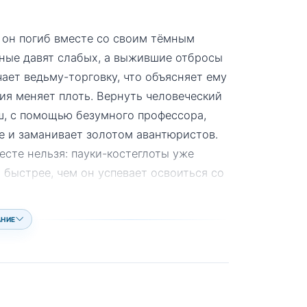
д он погиб вместе со своим тёмным
льные давят слабых, а выжившие отбросы
ет ведьму-торговку, что объясняет ему
ция меняет плоть. Вернуть человеческий
ш, с помощью безумного профессора,
ве и заманивает золотом авантюристов.
есте нельзя: пауки-костеглоты уже
и быстрее, чем он успевает освоиться со
АНИЕ