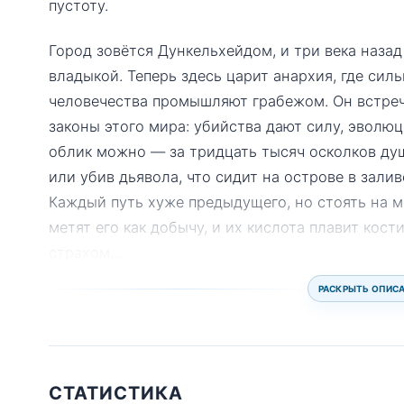
пустоту.
Город зовётся Дункельхейдом, и три века наза
владыкой. Теперь здесь царит анархия, где си
человечества промышляют грабежом. Он встреча
законы этого мира: убийства дают силу, эволю
облик можно — за тридцать тысяч осколков ду
или убив дьявола, что сидит на острове в зали
Каждый путь хуже предыдущего, но стоять на м
метят его как добычу, и их кислота плавит кост
страхом.
...
РАСКРЫТЬ ОПИС
СТАТИСТИКА