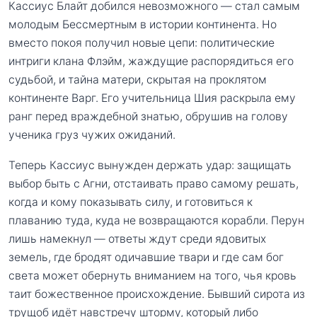
Кассиус Блайт добился невозможного — стал самым
молодым Бессмертным в истории континента. Но
вместо покоя получил новые цепи: политические
интриги клана Флэйм, жаждущие распорядиться его
судьбой, и тайна матери, скрытая на проклятом
континенте Варг. Его учительница Шия раскрыла ему
ранг перед враждебной знатью, обрушив на голову
ученика груз чужих ожиданий.
Теперь Кассиус вынужден держать удар: защищать
выбор быть с Агни, отстаивать право самому решать,
когда и кому показывать силу, и готовиться к
плаванию туда, куда не возвращаются корабли. Перун
лишь намекнул — ответы ждут среди ядовитых
земель, где бродят одичавшие твари и где сам бог
света может обернуть вниманием на того, чья кровь
таит божественное происхождение. Бывший сирота из
трущоб идёт навстречу шторму, который либо