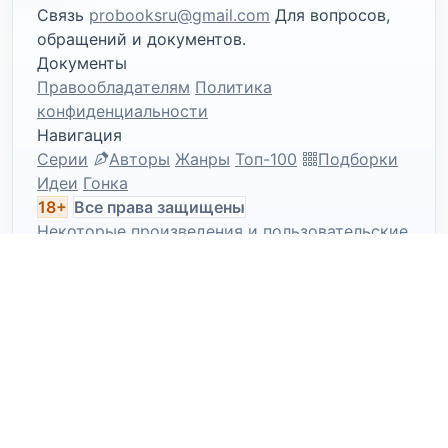
Связь
probooksru@gmail.com
Для вопросов,
обращений и документов.
Документы
Правообладателям
Политика
конфиденциальности
Навигация
Серии
Авторы
Жанры
Топ-100
Подборки
Идеи
Гонка
18+
Все права защищены
Некоторые произведения и пользовательские
материалы могут быть предназначены только
для совершеннолетней аудитории.
ПАРТНЕР
Л
Литрес
© 2026 PRO Books
Используя сайт, вы
подтверждаете наличие материалов с