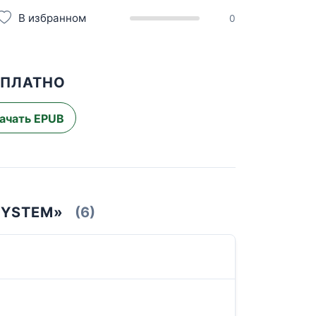
В избранном
0
СПЛАТНО
ачать EPUB
SYSTEM»
(6)