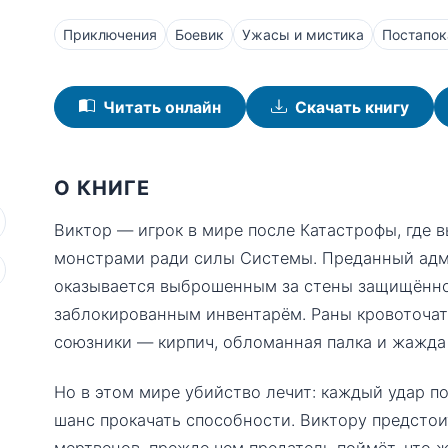
Приключения
Боевик
Ужасы и мистика
Постапок
Читать онлайн
Скачать книгу
О КНИГЕ
Виктор — игрок в мире после Катастрофы, где
монстрами ради силы Системы. Преданный ад
оказывается выброшенным за стены защищённой
заблокированным инвентарём. Раны кровоточат,
союзники — кирпич, обломанная палка и жажда 
Но в этом мире убийство лечит: каждый удар п
шанс прокачать способности. Виктору предстои
мертвецов, прежде чем предатель поймёт, что 