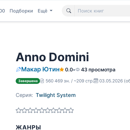
00
Подборки
Ещё
Anno Domini
Макар Ютин
0.0
•
43 просмотра
560 469 зн. / ~209 стр.
03.05.2026
(о
Завершена
Серия:
Twilight System
ЖАНРЫ