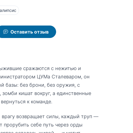
алипсис
Оставить отзыв
 выжившие сражаются с нежитью и
министратором ЦУМа Сталеваром, он
 базы: без брони, без оружия, с
 зомби кишат вокруг, а единственные
вернуться к команде.
о врагу возвращает силы, каждый труп —
т прорубить себе путь через орды
жертва осталась живой — и мстит.