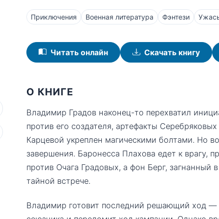
Приключения
Военная литература
Фэнтези
Ужасы
Читать онлайн
Скачать книгу
О КНИГЕ
Владимир Градов наконец-то перехватил инициа
против его создателя, артефакты Серебряковых
Карцевой укреплен магическими болтами. Но во
завершения. Баронесса Плахова едет к врагу, п
против Очага Градовых, а фон Берг, загнанный 
тайной встрече.
Владимир готовит последний решающий ход — с
союзника и переломит ход кампании. Однако вр