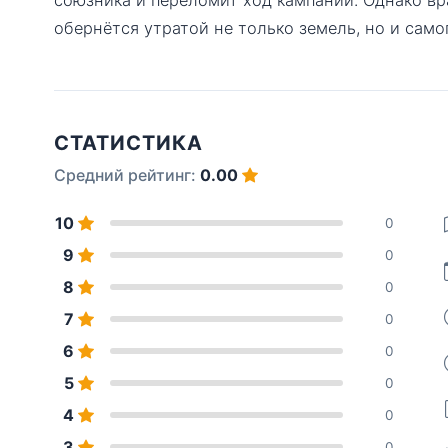
обернётся утратой не только земель, но и само
СТАТИСТИКА
Средний рейтинг:
0.00
10
0
9
0
8
0
7
0
6
0
5
0
4
0
3
0