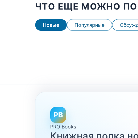
ЧТО ЕЩЕ МОЖНО ПО
Новые
Популярные
Обсуж
PB
PRO Books
Книжная полка но