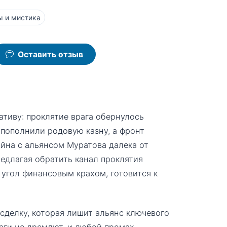
 и мистика
Оставить отзыв
тиву: проклятие врага обернулось
 пополнили родовую казну, а фронт
йна с альянсом Муратова далека от
редлагая обратить канал проклятия
в угол финансовым крахом, готовится к
делку, которая лишит альянс ключевого
аги не дремлют, и любой промах