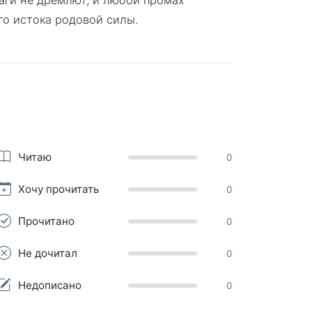
го истока родовой силы.
Читаю
0
Хочу прочитать
0
Прочитано
0
Не дочитал
0
Недописано
0