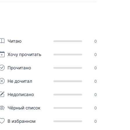
Читаю
0
Хочу прочитать
0
Прочитано
0
Не дочитал
0
Недописано
0
Чёрный список
0
В избранном
0