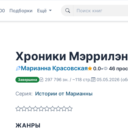
00
Подборки
Ещё
Хроники Мэррилэ
Марианна Красовская
0.0
•
46 про
297 796 зн. / ~118 стр.
05.05.2026
(об
Завершена
Серия:
Истории от Марианны
ЖАНРЫ