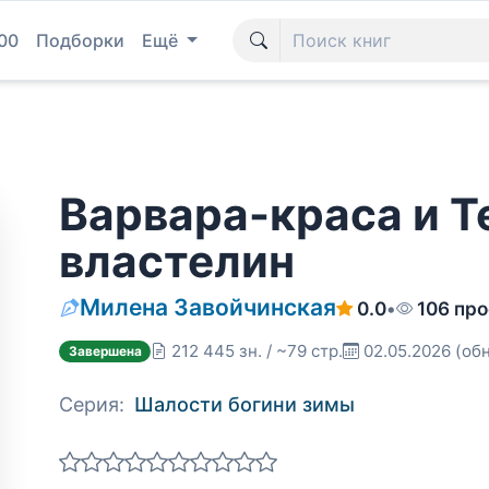
00
Подборки
Ещё
Варвара-краса и 
властелин
Милена Завойчинская
0.0
•
106 пр
212 445 зн. / ~79 стр.
02.05.2026
(обн
Завершена
Серия:
Шалости богини зимы