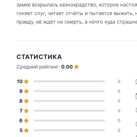
замке вскрылась казнокрадство, которое насто
гоняет слуг, читает отчёты и пытается выжить,
правду, её ждёт не смерть, а нечто куда страшн
СТАТИСТИКА
Средний рейтинг:
0.00
10
0
9
0
8
0
7
0
6
0
5
0