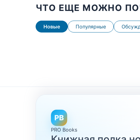
ЧТО ЕЩЕ МОЖНО ПО
Новые
Популярные
Обсуж
PB
PRO Books
Книжная полка но