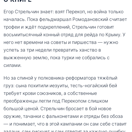
Егор Стрельчин знает: взят Перекоп, но война только
началась. Пока фельдмаршал Ромодановский считает
трофеи и ждёт подкреплений, Стрельчин готовит
восьмитысячный конный отряд для рейда по Крыму. У
него нет времени на советы и пиршества — нужно
успеть за три недели превратить ханство в
выжженную землю, пока турки не собрались с
силами.
Но за спиной у полковника-реформатора тяжёлый
груз: сына похитили иезуиты, тесть-ногайский бей
требует крови союзников, а собственные
преображенцы легли под Перекопом слишком
большой ценой. Стрельчин бросает в бой новое
оружие, тачанки с фальконетами и отряды без обоза
— и понимает, что в этой кампании он сам себе ставит
задачи, сам рискует и сам ответит за каждую ошибку.